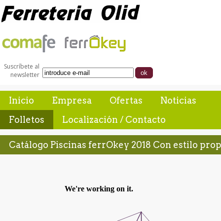
Suscríbete al
newsletter
Inicio
Empresa
Ofertas
Noticias
Folletos
Localización / Contacto
Catálogo Piscinas ferrOkey 2018 Con estilo prop