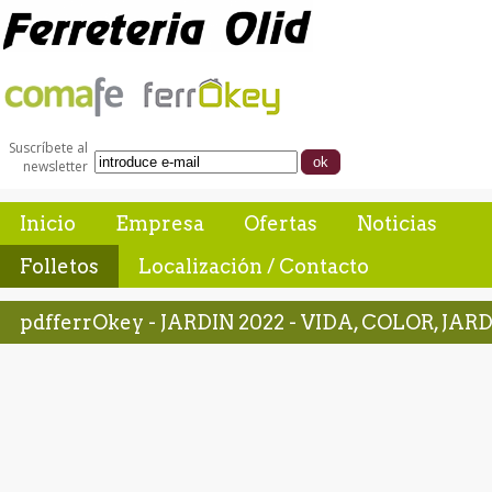
Suscríbete al
newsletter
Inicio
Empresa
Ofertas
Noticias
Folletos
Localización / Contacto
pdfferrOkey - JARDIN 2022 - VIDA, COLOR, JAR